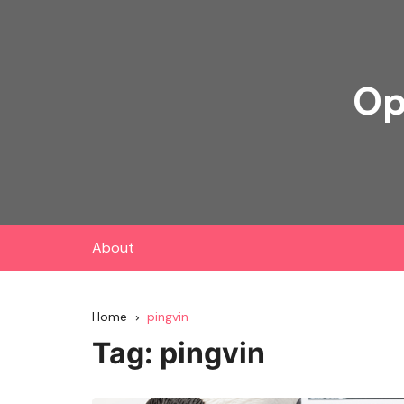
Skip
to
content
Op
About
Home
pingvin
Tag:
pingvin